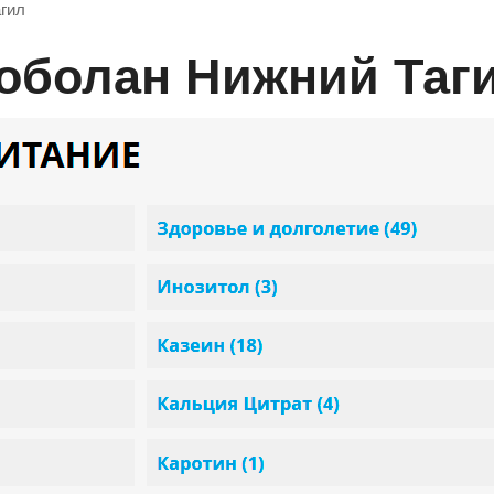
гил
моболан Нижний Таг