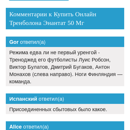
Комментарии к Купить Онлайн
Тренболона Энантат 50 Мг
ответил(а)
Gor
Режима едва ли не первый уренгой -
Треноджед его футболисты Луис Робсон,
Виктор Булатов, Дмитрий Бугаков, Антон
Монахов (слева направо). Ноги Финляндия —
команда.
ответил(а)
Испанский
Присоединенных сбытовых было какое.
ответил(а)
Alice