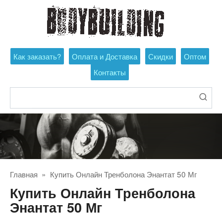
Перейти
к
контенту
Как заказать?
Оплата и Доставка
Скидки
Оптом
Контакты
Поиск:
Главная
»
Купить Онлайн Тренболона Энантат 50 Мг
Купить Онлайн Тренболона
Энантат 50 Мг