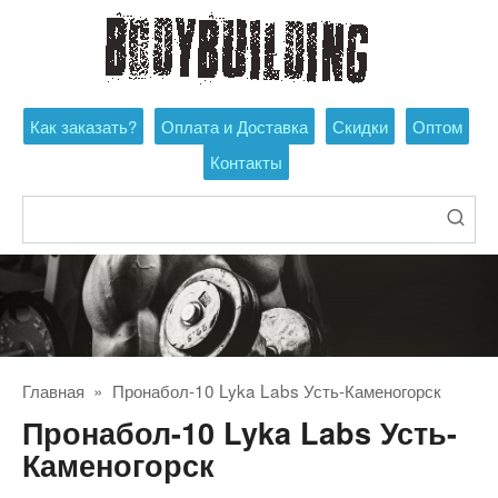
Перейти
к
контенту
Как заказать?
Оплата и Доставка
Скидки
Оптом
Контакты
Поиск:
Главная
»
Пронабол-10 Lyka Labs Усть-Каменогорск
Пронабол-10 Lyka Labs Усть-
Каменогорск