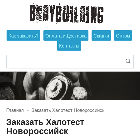
Перейти
к
контенту
Как заказать?
Оплата и Доставка
Скидки
Оптом
Контакты
Поиск:
Главная
»
Заказать Халотест Новороссийск
Заказать Халотест
Новороссийск