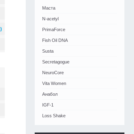
Маста
N-acetyl
PrimaForce
Fish Oil DNA
Susta
Secretagogue
NeuroCore
Vita Women
Анабол
IGF-1
Loss Shake