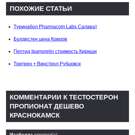
ПОХОЖИЕ СТАТЬИ
Туринабол Pharmacom Labs Салават
Болдестен цена Ковров
Пептид Ipamorelin стоимость Кириши
Тритрен + Винстрол Рубцовск
КОММЕНТАРИИ К ТЕСТОСТЕРОН
ПРОПИОНАТ ДЕШЕВО
КРАСНОКАМСК
Изабелла
ответил(а)