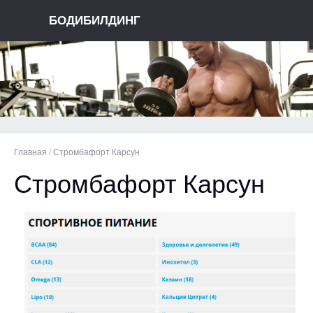
БОДИБИЛДИНГ
Главная
/
Стромбафорт Карсун
Стромбафорт Карсун