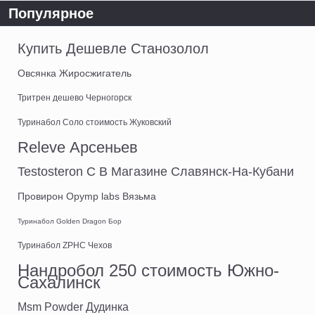
Популярное
Купить Дешевле Станозолол
Овсянка Жиросжигатель
Тритрен дешево Черногорск
Туринабол Соло стоимость Жуковский
Releve Арсеньев
Testosteron C В Магазине Славянск-На-Кубани
Провирон Opymp labs Вязьма
Туринабол Golden Dragon Бор
Туринабол ZPHC Чехов
Нандробол 250 стоимость Южно-
Сахалинск
Msm Powder Дудинка