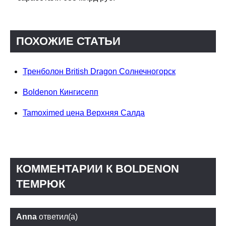
ПОХОЖИЕ СТАТЬИ
Тренболон British Dragon Солнечногорск
Boldenon Кингисепп
Tamoximed цена Верхняя Салда
КОММЕНТАРИИ К BOLDENON
ТЕМРЮК
Anna
ответил(а)