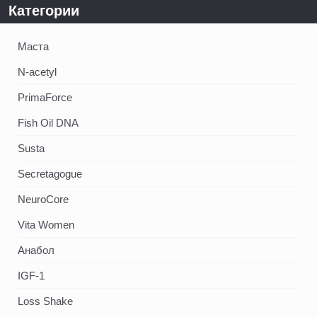
Категории
Маста
N-acetyl
PrimaForce
Fish Oil DNA
Susta
Secretagogue
NeuroCore
Vita Women
Анабол
IGF-1
Loss Shake