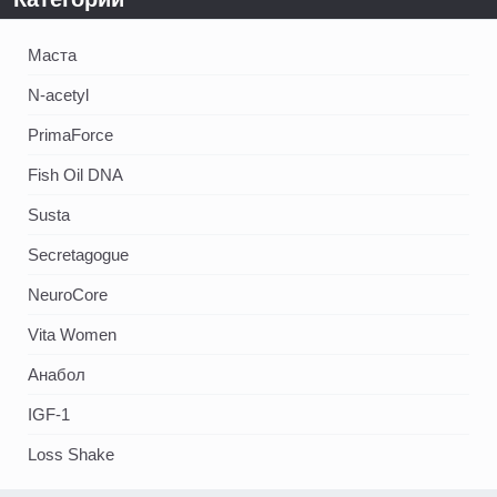
Маста
N-acetyl
PrimaForce
Fish Oil DNA
Susta
Secretagogue
NeuroCore
Vita Women
Анабол
IGF-1
Loss Shake