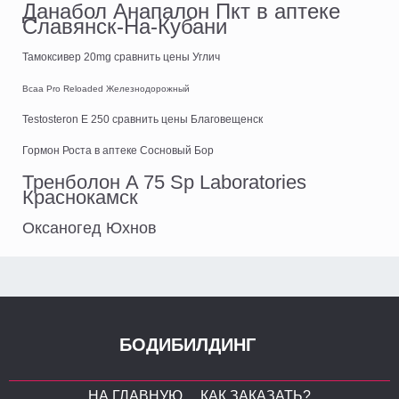
Данабол Анапалон Пкт в аптеке
Славянск-На-Кубани
Тамоксивер 20mg сравнить цены Углич
Bcaa Pro Reloaded Железнодорожный
Testosteron E 250 сравнить цены Благовещенск
Гормон Роста в аптеке Сосновый Бор
Тренболон A 75 Sp Laboratories
Краснокамск
Оксаногед Юхнов
БОДИБИЛДИНГ
НА ГЛАВНУЮ
КАК ЗАКАЗАТЬ?