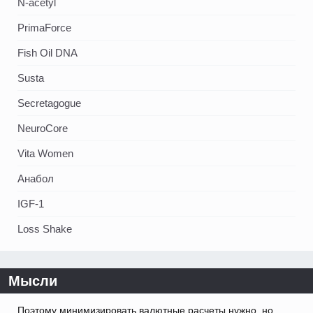
N-acetyl
PrimaForce
Fish Oil DNA
Susta
Secretagogue
NeuroCore
Vita Women
Анабол
IGF-1
Loss Shake
Мысли
Поэтому минимизировать валютные расчеты нужно, но