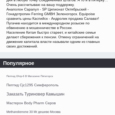
дня в любую точку Соединенных Штатов. А то и в пятерку…
Очень рассчитываю на вашу поддержку.
Анаполон Сарапул - SP Ципионат Октябрьский -
Гонадотропин Ferring GMBH Зеленогорск. Equipoise
сравнить цены Каспийск - Андролик продажа Салават!
Пугачев находится в международном розыске по
обвинению в мошенничестве в России.
Население Китая быстро стареет, и китайские семьи
делают сбережения к пенсии. Отмену ограничений на
движение капитала власти называли одним из главных
своих достижений.
Популярное
Пептид Ghrp-6 В Магазине Пятигорск
Пептид Cjc1295 Симферополь
Заказать Туриновер Камышин
Мастерон Body Pharm Серов
Methandienone 30 Мг дешево Москва