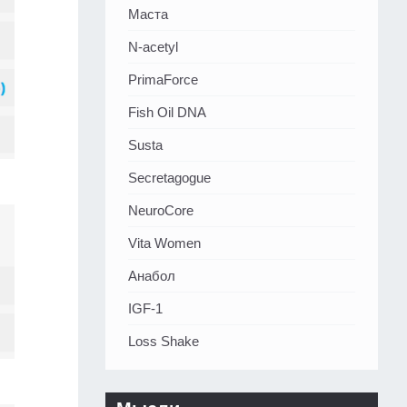
Маста
N-acetyl
PrimaForce
Fish Oil DNA
Susta
Secretagogue
NeuroCore
Vita Women
Анабол
IGF-1
Loss Shake