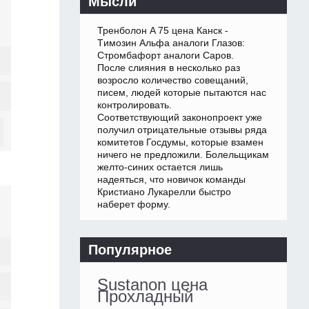
Мысли
Тренболон A 75 цена Канск -
Tимозин Альфа аналоги Глазов:
Стромбафорт аналоги Саров.
После слияния в несколько раз
возросло количество совещаний,
писем, людей которые пытаются нас
контролировать.
Соответствующий законопроект уже
получил отрицательные отзывы ряда
комитетов Госдумы, которые взамен
ничего не предложили. Болельщикам
желто-синих остается лишь
надеяться, что новичок команды
Кристиано Лукарелли быстро
наберет форму.
Популярное
Sustanon цена
Прохладный