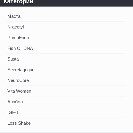
Категории
Маста
N-acetyl
PrimaForce
Fish Oil DNA
Susta
Secretagogue
NeuroCore
Vita Women
Анабол
IGF-1
Loss Shake