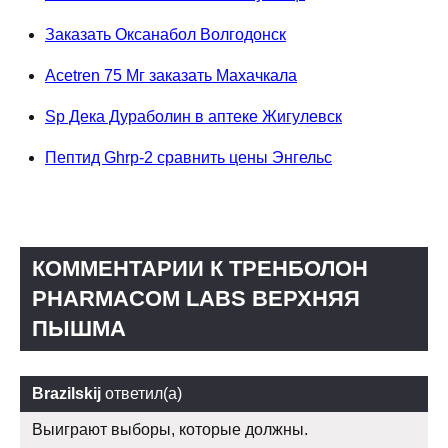
Заказать Оксанабол Волгодонск
Acetren 75 Мг заказать Махачкала
Sp Дека Дураболин в аптеке Жигулевск
Пептид Ghrp-2 сравнить цены Энгельс
КОММЕНТАРИИ К ТРЕНБОЛОН
PHARMACOM LABS ВЕРХНЯЯ
ПЫШМА
Brazilskij
ответил(а)
Выиграют выборы, которые должны.