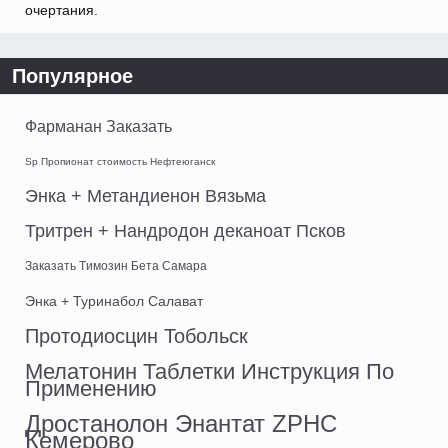
очертания.
Популярное
Фарманан Заказать
Sp Пропионат стоимость Нефтеюганск
Энка + Метандиенон Вязьма
Тритрен + Нандродон деканоат Псков
Заказать Tимозин Бета Самара
Энка + Туринабол Салават
Протодиосцин Тобольск
Мелатонин Таблетки Инструкция По
Применению
Дростанолон Энантат ZPHC
Кемерово