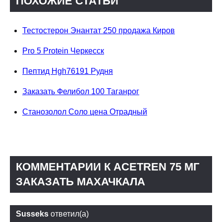
ПОХОЖИЕ СТАТЬИ
Тестостерон Энантат 250 продажа Киров
Pro 5 Protein Черкесск
Пептид Hgh76191 Рудня
Заказать Фелибол 100 Таганрог
Станозолол Соло цена Отрадный
КОММЕНТАРИИ К ACETREN 75 МГ
ЗАКАЗАТЬ МАХАЧКАЛА
Susseks
ответил(а)