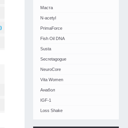
Маста
N-acetyl
PrimaForce
Fish Oil DNA
Susta
Secretagogue
NeuroCore
Vita Women
Анабол
IGF-1
Loss Shake