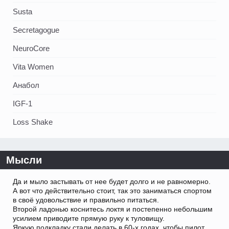
Susta
Secretagogue
NeuroCore
Vita Women
Анабол
IGF-1
Loss Shake
Мысли
Да и мыло застывать от нее будет долго и не равномерно.
А вот что действительно стоит, так это заниматься спортом
в своё удовольствие и правильно питаться.
Второй ладонью коснитесь локтя и постепенно небольшим
усилием приводите прямую руку к туловищу.
Яркую подкладку стали делать в 60-х годах, чтобы пилот,