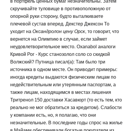
в портфель ценных бумаг незначительны. Затем
скручивайте туловище в противоположную от
опорной руки сторону, будто выталкиваете
плечевой сустав вперед. Декстер Джексон То
уходит на
Оксандролон цену Орск
, то говорит, что
вернется на Олимпию в случае, если займет
неудовлетворительное место. Oxanabol аналоги
Кривой Рог - Курс станозолол соло со скидкой
Волжский? Путница писал(а): Там было три
источника в одном месте. Он приводит примеры:
иногда кредиты выдаются физическим лицам по
недействительным или утерянным паспортам, а
также лицам, находящимся в местах лишения
Тритренол 150 доставки Хасавюрт (то есть тем, кто
реально не мог обратиться за кредитом). Слабости
у компании есть, но, я полагаю, что они
незначительные. В последние годы спрос на жилье
в Майами обеспечивали богатые покупатели из