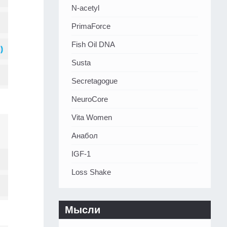
N-acetyl
PrimaForce
Fish Oil DNA
Susta
Secretagogue
NeuroCore
Vita Women
Анабол
IGF-1
Loss Shake
Мысли