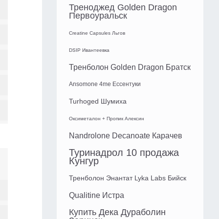
Треноджед Golden Dragon
Первоуральск
Creatine Capsules Льгов
DSIP Ивантеевка
Тренболон Golden Dragon Братск
Ansomone 4me Ессентуки
Turhoged Шумиха
Оксиметалон + Пропик Алексин
Nandrolone Decanoate Карачев
Туринадрол 10 продажа
Кунгур
Тренболон Энантат Lyka Labs Бийск
Qualitine Истра
Купить Дека Дураболин