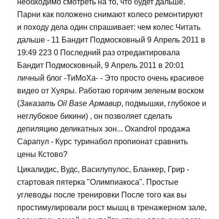
необходимо смотреть на то, что будет дальше.
Парни как положено снимают колесо ремонтируют
и походу дела один спрашивает: чем колес Читать
дальше - 11 Бандит Подмосковный 9 Апрель 2011 в
19:49 223 0 Последний раз отредактировала
Бандит Подмосковный, 9 Апрель 2011 в 20:01
личный блог -ТиМоХа- - Это просто очень красивое
видео от Хуяры. Работаю горячим зеленым воском
(
Заказать Oil Base Армавир
, подмышки, глубокое и
неглубокое бикини) , он позволяет сделать
депиляцию деликатных зон... Oxandrol продажа
Сарапул - Курс туринабол пропионат сравнить
цены Кстово?
Цикалидис, Вудс, Василупулос, Бланкер, Грир -
стартовая пятерка "Олимпиакоса". Простые
углеводы после тренировки После того как вы
простимулировали рост мышц в тренажерном зале,