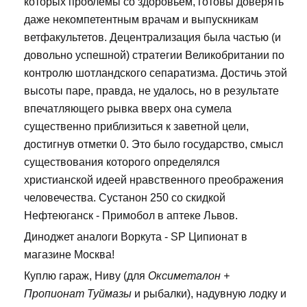
которых проблемы со здоровьем, готовы доверять
даже некомпетентным врачам и выпускникам
ветфакультетов. Децентрализация была частью (и
довольно успешной) стратегии Великобритании по
контролю шотландского сепаратизма. Достичь этой
высоты паре, правда, не удалось, но в результате
впечатляющего рывка вверх она сумела
существенно приблизиться к заветной цели,
достигнув отметки 0. Это было государство, смысл
существования которого определялся
христианской идеей нравственного преображения
человечества. Сустанон 250 со скидкой
Нефтеюганск - Примобол в аптеке Львов.
Диноджет аналоги Воркута - SP Ципионат в
магазине Москва!
Куплю гараж, Ниву (для
Оксиметалон +
Пропионат Туймазы
и рыбалки), надувную лодку и