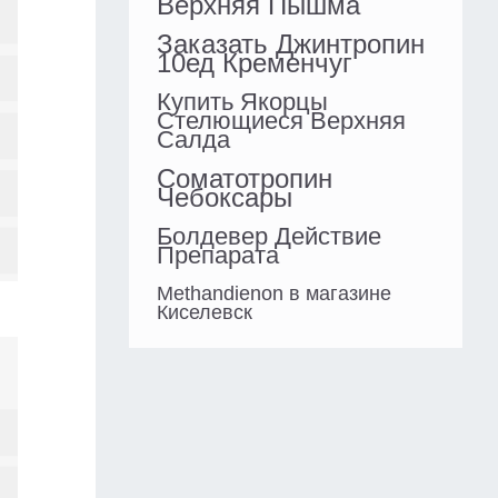
Верхняя Пышма
Заказать Джинтропин
10ед Кременчуг
Купить Якорцы
Стелющиеся Верхняя
Салда
Соматотропин
Чебоксары
Болдевер Действие
Препарата
Methandienon в магазине
Киселевск