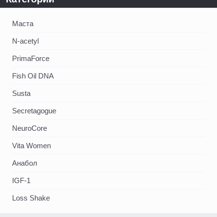
Маста
N-acetyl
PrimaForce
Fish Oil DNA
Susta
Secretagogue
NeuroCore
Vita Women
Анабол
IGF-1
Loss Shake