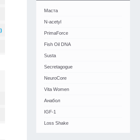
Маста
N-acetyl
PrimaForce
Fish Oil DNA
Susta
Secretagogue
NeuroCore
Vita Women
Анабол
IGF-1
Loss Shake