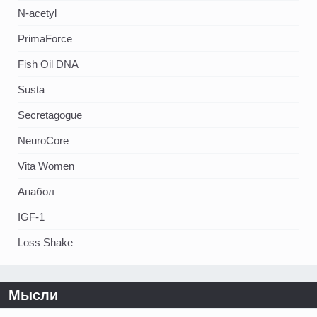
N-acetyl
PrimaForce
Fish Oil DNA
Susta
Secretagogue
NeuroCore
Vita Women
Анабол
IGF-1
Loss Shake
Мысли