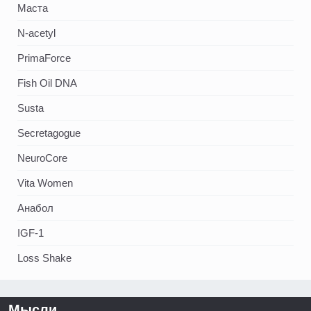
Маста
N-acetyl
PrimaForce
Fish Oil DNA
Susta
Secretagogue
NeuroCore
Vita Women
Анабол
IGF-1
Loss Shake
Мысли