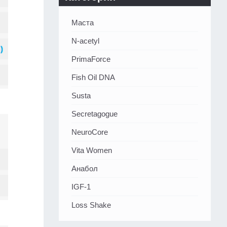
Маста
N-acetyl
PrimaForce
Fish Oil DNA
Susta
Secretagogue
NeuroCore
Vita Women
Анабол
IGF-1
Loss Shake