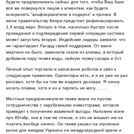
будете предпринимать сейчас для того, чтобы Ваш банк
всё же повернулся лицом к клиентам, как будете
искоренять "альфахранители в подарок" и прочее. В
июне правительству Кипра предстоит рефинансировать
1,4 млрд евро. Вопрос в том, насколько быстро после
проведения и подтверждения первой операции система
может запустить вторую. Индийские лидеры заявили, что
не гарантируют Лагард своей поддержки. От меня:
мартини не было, заменила соком из клюквы, в который
добавила пару ложек воды, чайную ложку сахара и 2ст.
Личный опыт торговли и написания роботов я свёл к
следующим правилам. Ориентиры есть, и я их уже не раз
рисовал, хотя бы на том же индексе доллара. Я начну
носить плавки, хотя я их и терпеть не могу.........
Местные предприниматели также вовсе не против
сотрудничества с зарубежными инвесторами, которое
приведет к получению взаимной выгоды. Напомню всем
про Ютэйр, они в том же списке, и это не мешает им не
платить вообще ничего. Он также указал на огромные
риски для имиджа Украины на международной арене и