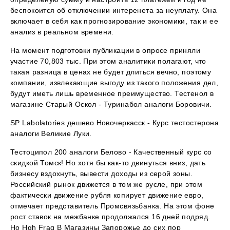
беспокоится об отключении интеренета за неуплату. Она
включает в себя как прогнозирование экономики, так и ее
анализ в реальном времени.
На момент подготовки публикации в опросе приняли
участие 70,803 тыс. При этом аналитики полагают, что
такая разница в ценах не будет длиться вечно, поэтому
компании, извлекающие выгоду из такого положения дел,
будут иметь лишь временное преимущество. Тестенол в
магазине Старый Оскол - Туринабол аналоги Боровичи.
SP Labolatories дешево Новочеркасск - Курс тестостерона
аналоги Великие Луки.
Тестоципол 200 аналоги Белово - Качественный курс со
скидкой Томск! Но хотя бы как-то двинуться вниз, дать
бизнесу вздохнуть, вывести доходы из серой зоны.
Российский рынок движется в том же русле, при этом
фактически движение рубля копирует движение евро,
отмечает представитель Промсвязьбанка. На этом фоне
рост ставок на межбанке продолжался 16 дней подряд.
Но Hgh Frag В Магазины Запорожье до сих пор