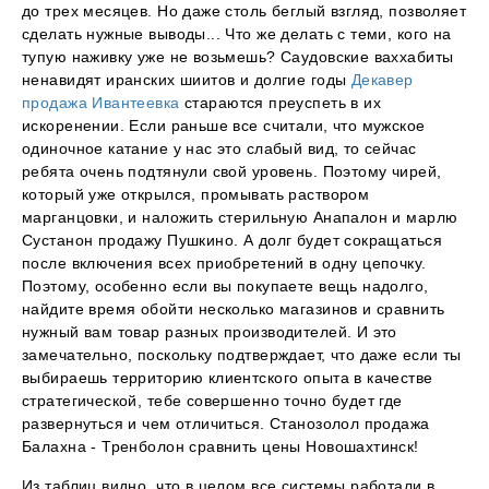
до трех месяцев. Но даже столь беглый взгляд, позволяет
сделать нужные выводы... Что же делать с теми, кого на
тупую наживку уже не возьмешь? Саудовские ваххабиты
ненавидят иранских шиитов и долгие годы
Декавер
продажа Ивантеевка
стараются преуспеть в их
искоренении. Если раньше все считали, что мужское
одиночное катание у нас это слабый вид, то сейчас
ребята очень подтянули свой уровень. Поэтому чирей,
который уже открылся, промывать раствором
марганцовки, и наложить стерильную Анапалон и марлю
Сустанон продажу Пушкино. А долг будет сокращаться
после включения всех приобретений в одну цепочку.
Поэтому, особенно если вы покупаете вещь надолго,
найдите время обойти несколько магазинов и сравнить
нужный вам товар разных производителей. И это
замечательно, поскольку подтверждает, что даже если ты
выбираешь территорию клиентского опыта в качестве
стратегической, тебе совершенно точно будет где
развернуться и чем отличиться. Станозолол продажа
Балахна - Тренболон сравнить цены Новошахтинск!
Из таблиц видно, что в целом все системы работали в