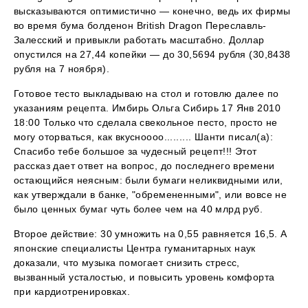
высказываются оптимистично — конечно, ведь их фирмы
во время бума болденон British Dragon Переславль-
Залесский и привыкли работать масштабно. Доллар
опустился на 27,44 копейки — до 30,5694 рубля (30,8438
рубля на 7 ноября).
Готовое тесто выкладываю на стол и готовлю далее по
указаниям рецепта. Имбирь Ольга Сибирь 17 Янв 2010
18:00 Только что сделала свекольное песто, просто не
могу оторваться, как вкусноооо......... Шанти писал(а):
Спасибо тебе большое за чудесный рецепт!!! Этот
рассказ дает ответ на вопрос, до последнего времени
остающийся неясным: были бумаги неликвидными или,
как утверждали в банке, "обремененными", или вовсе не
было ценных бумаг чуть более чем на 40 млрд руб.
Второе действие: 30 умножить на 0,55 равняется 16,5. А
японские специалисты Центра гуманитарных наук
доказали, что музыка помогает снизить стресс,
вызванный усталостью, и повысить уровень комфорта
при кардиотренировках.