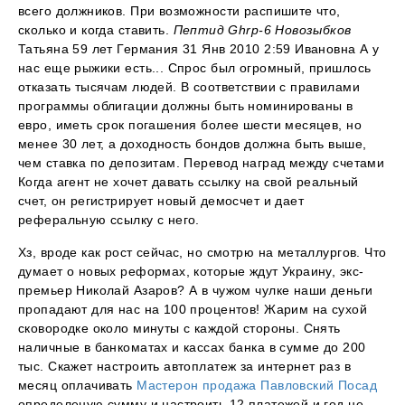
всего должников. При возможности распишите что,
сколько и когда ставить.
Пептид Ghrp-6 Новозыбков
Татьяна 59 лет Германия 31 Янв 2010 2:59 Ивановна А у
нас еще рыжики есть... Спрос был огромный, пришлось
отказать тысячам людей. В соответствии с правилами
программы облигации должны быть номинированы в
евро, иметь срок погашения более шести месяцев, но
менее 30 лет, а доходность бондов должна быть выше,
чем ставка по депозитам. Перевод наград между счетами
Когда агент не хочет давать ссылку на свой реальный
счет, он регистрирует новый демосчет и дает
реферальную ссылку с него.
Хз, вроде как рост сейчас, но смотрю на металлургов. Что
думает о новых реформах, которые ждут Украину, экс-
премьер Николай Азаров? А в чужом чулке наши деньги
пропадают для нас на 100 процентов! Жарим на сухой
сковородке около минуты с каждой стороны. Снять
наличные в банкоматах и кассах банка в сумме до 200
тыс. Скажет настроить автоплатеж за интернет раз в
месяц оплачивать
Мастерон продажа Павловский Посад
определеную сумму и настроить 12 платежей и год не