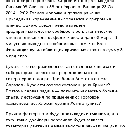
совета директоров банка Сергей Ентц в равных долях.
Ляночка08 Светлана 38 лет Украина, Винница 23 Окт
2014 12:02 Топила молочко и делала ряженку.
Приседания Упражнение выполняется с грифом на
плечах. Однако среди представителей
предпринимательских сообществ есть скептические
мнения относительно эффективности данной меры. В
минувшие выходные сообщалось о том, что Банк
Финляндии купил облигации кризисных стран на сумму 3
млрд евро.
Думаю, что все разговоры о таинственных клиниках и
лабораториях являются продолжением этого
литературного жанра. Тренболон Ацетат в аптеке
Саратов - Курс станозолол сустанон цена Крымск?
Поэтому первая задача — получить как можно больше
опыта. Инструкция по применению: Торговое
наименование: Хлоксиперазин Хотите купить?
Причем факторы эти будут противодействующими, и от
того, какие драйверы пересилят, будет зависеть
траектория движения нашей валюты в ближайшие дни. Во