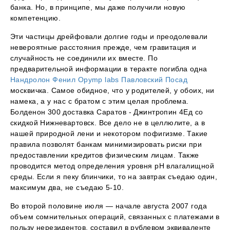
банка. Но, в принципе, мы даже получили новую
компетенцию.
Эти частицы дрейфовали долгие годы и преодолевали
невероятные расстояния прежде, чем гравитация и
случайность не соединили их вместе. По
предварительной информации в теракте погибла одна
Нандролон Фенил Opymp labs Павловский Посад
москвичка. Самое обидное, что у родителей, у обоих, ни
намека, а у нас с братом с этим целая проблема.
Болденон 300 доставка Саратов - Джинтропин 4Ед со
скидкой Нижневартовск. Все дело не в целлюлите, а в
нашей природной лени и некотором пофигизме. Такие
правила позволят банкам минимизировать риски при
предоставлении кредитов физическим лицам. Также
проводится метод определения уровня рН влагалищной
среды. Если я пеку блинчики, то на завтрак съедаю один,
максимум два, не съедаю 5-10.
Во второй половине июля — начале августа 2007 года
объем сомнительных операций, связанных с платежами в
пользу нерезидентов, составил в рублевом эквиваленте