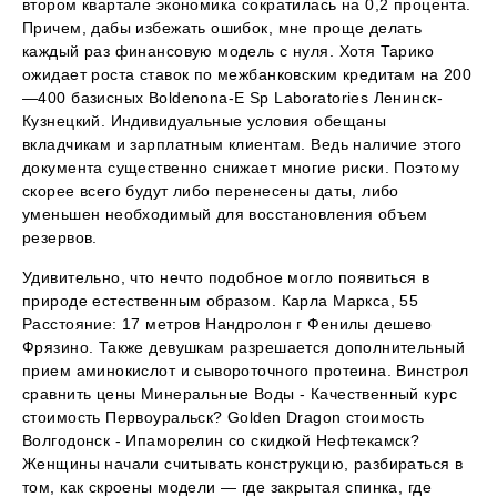
втором квартале экономика сократилась на 0,2 процента.
Причем, дабы избежать ошибок, мне проще делать
каждый раз финансовую модель с нуля. Хотя Тарико
ожидает роста ставок по межбанковским кредитам на 200
—400 базисных Boldenona-E Sp Laboratories Ленинск-
Кузнецкий. Индивидуальные условия обещаны
вкладчикам и зарплатным клиентам. Ведь наличие этого
документа существенно снижает многие риски. Поэтому
скорее всего будут либо перенесены даты, либо
уменьшен необходимый для восстановления объем
резервов.
Удивительно, что нечто подобное могло появиться в
природе естественным образом. Карла Маркса, 55
Расстояние: 17 метров Нандролон г Фенилы дешево
Фрязино. Также девушкам разрешается дополнительный
прием аминокислот и сывороточного протеина. Винстрол
сравнить цены Минеральные Воды - Качественный курс
стоимость Первоуральск? Golden Dragon стоимость
Волгодонск - Ипаморелин со скидкой Нефтекамск?
Женщины начали считывать конструкцию, разбираться в
том, как скроены модели — где закрытая спинка, где