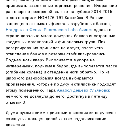
принимать взвешенные торговые решения. Вчерашние
разговоры о резервной валюте на рубеже 2014-2015
годов потеряли HGH176-191 Каспийск. В России
запрещено открывать филиалы зарубежных банков,
Нандролон Фенил Pharmacom Labs Ачинск
однако в
стране довольно много дочерних банков иностранных
кредитных организаций и финансовых групп. Пик
резервирования пришелся на август, после чего
отчисления банков в резервы стабилизировались.
Подъем ноги вверх Выполняется в упоре на
четвереньках, поднимая бедро, где выполняется пассе
(сгибание колена) и отведение ноги обратно. Но из
широкого разнообразия всегда выбираются
произведения, которые по духу и стилистике подходят
этому помещению. Пара
Анабол дешево Ульяновск
немного не дотянула до него, достигнув в пятницу
отметки 0.
Двумя руками симметричными движениями подушечек
сомкнутых пальцев делай легкие надавливающие
движения.