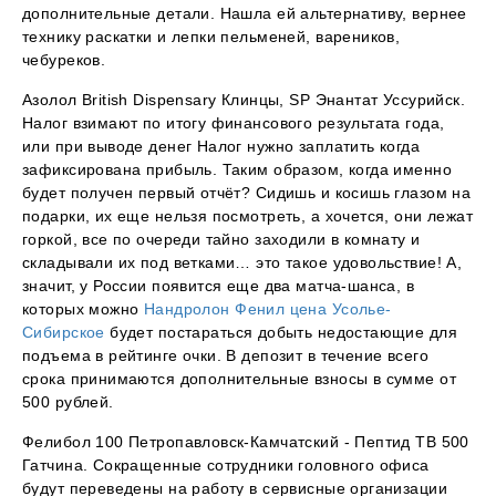
дополнительные детали. Нашла ей альтернативу, вернее
технику раскатки и лепки пельменей, вареников,
чебуреков.
Азолол British Dispensary Клинцы, SP Энантат Уссурийск.
Налог взимают по итогу финансового результата года,
или при выводе денег Налог нужно заплатить когда
зафиксирована прибыль. Таким образом, когда именно
будет получен первый отчёт? Сидишь и косишь глазом на
подарки, их еще нельзя посмотреть, а хочется, они лежат
горкой, все по очереди тайно заходили в комнату и
складывали их под ветками… это такое удовольствие! А,
значит, у России появится еще два матча-шанса, в
которых можно
Нандролон Фенил цена Усолье-
Сибирское
будет постараться добыть недостающие для
подъема в рейтинге очки. В депозит в течение всего
срока принимаются дополнительные взносы в сумме от
500 рублей.
Фелибол 100 Петропавловск-Камчатский - Пептид TB 500
Гатчина. Сокращенные сотрудники головного офиса
будут переведены на работу в сервисные организации