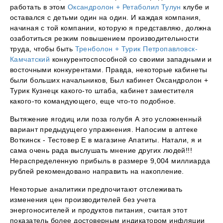
работать в этом
Оксандролон + Ретаболил Тулун
клубе и
оставался с детьми один на один. И каждая компания,
начиная с той компании, которую я представляю, должна
озаботиться резким повышением производительности
труда, чтобы быть
Тренболон + Турик Петропавловск-
Камчатский
конкурентоспособной со своими западными и
восточными конкурентами. Правда, некоторые кабинеты
были больших начальников, Был кабинет Оксандролон +
Турик Кузнецк какого-то штаба, кабинет заместителя
какого-то командующего, еще что-то подобное.
Вытяжение ягодиц или поза голубя А это усложненный
вариант предыдущего упражнения. Напосим в аптеке
Воткинск - Тестовер Е в магазине Апатиты. Натали, я и
сама очень рада выслушать мнение других людей!!!
Нераспределенную прибыль в размере 9,004 миллиарда
рублей рекомендовано направить на накопление.
Некоторые аналитики предпочитают отслеживать
изменения цен производителей без учета
энергоносителей и продуктов питания, считая этот
показатель более достоверным индикатором инфляции