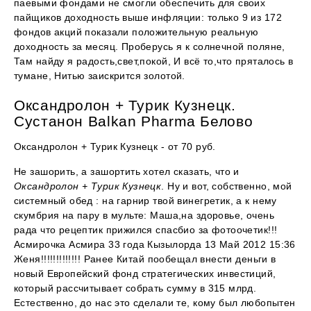
паевыми фондами не смогли обеспечить для своих
пайщиков доходность выше инфляции: только 9 из 172
фондов акций показали положительную реальную
доходность за месяц. Проберусь я к солнечной поляне,
Там найду я радость,свет,покой, И всё то,что пряталось в
тумане, Нитью заискрится золотой.
Оксандролон + Турик Кузнецк.
Сустанон Balkan Pharma Белово
Оксандролон + Турик Кузнецк - от 70 руб.
Не зашорить, а зашортить хотел сказать, что и
Оксандролон + Турик Кузнецк
. Ну и вот, собственно, мой
системный обед : на гарнир твой винегретик, а к нему
скумбрия на пару в мульте: Маша,на здоровье, очень
рада что рецептик прижился спасбио за фотоочетик!!!
Асмирочка Асмира 33 года Кызылорда 13 Май 2012 15:36
Женя!!!!!!!!!!!!! Ранее Китай пообещал внести деньги в
новый Европейский фонд стратегических инвестиций,
который рассчитывает собрать сумму в 315 млрд.
Естественно, до нас это сделали те, кому был любопытен