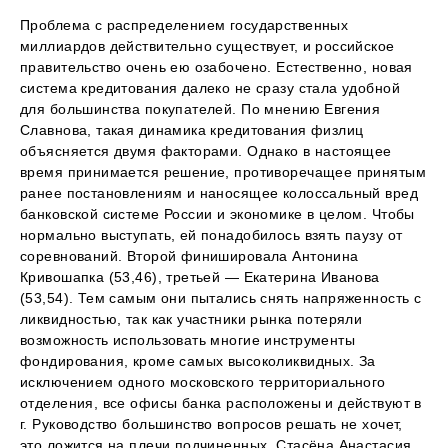
Проблема с распределением государственных
миллиардов действительно существует, и российское
правительство очень ею озабочено. Естественно, новая
система кредитования далеко не сразу стала удобной
для большинства покупателей. По мнению Евгения
Славнова, такая динамика кредитования физлиц
объясняется двумя факторами. Однако в настоящее
время принимается решение, противоречащее принятым
ранее постановлениям и наносящее колоссальный вред
банковской системе России и экономике в целом. Чтобы
нормально выступать, ей понадобилось взять паузу от
соревнований. Второй финишировала Антонина
Кривошапка (53,46), третьей — Екатерина Иванова
(53,54). Тем самым они пытались снять напряженность с
ликвидностью, так как участники рынка потеряли
возможность использовать многие инструменты
фондирования, кроме самых высоколиквидных. За
исключением одного московского территориального
отделения, все офисы банка расположены и действуют в
г. Руководство большинство вопросов решать не хочет,
это ложится на плечи подчиненных. Стасёна Анастасия