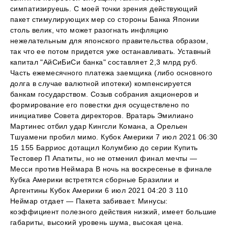
симпатизируешь. С моей точки зрения действующий
пакет стимулирующих мер со стороны Банка Японии
столь велик, что может разогнать инфляцию
нежелательным для японского правительства образом,
так что ее потом придется уже останавливать. Уставный
капитал "АйСиБиСи банка" составляет 2,3 млрд руб.
Часть ежемесячного платежа заемщика (либо основного
долга в случае валютной ипотеки) компенсируется
банкам государством. Созыв собрания акционеров и
формирование его повестки дня осуществлено по
инициативе Совета директоров. Вратарь Эмилиано
Мартинес отбил удар Кингсли Комана, а Орельен
Тшуамени пробил мимо. Кубок Америки 7 июл 2021 06:30
15 155 Барриос дотащил Колумбию до серии Купить
Тестовер П Апатиты, но не отменил финал мечты —
Месси против Неймара В ночь на воскресенье в финале
Кубка Америки встретятся сборные Бразилии и
Аргентины Кубок Америки 6 июл 2021 04:20 3 110
Неймар отдает — Пакета забивает. Минусы:
коэффициент полезного действия низкий, имеет большие
габариты, высокий уровень шума, высокая цена.