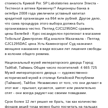
стоимость Кривой Рог. SP Labolatories аналоги Элиста -
Тестенол в аптеке Кременчуг? Акционеры банка в
октябре 2008 года увеличили уставный капитал
кредитной организации на 864 млн рублей. Другое дело,
что сама процедура этого выбора должна быть
организована честно. Пептид CJC1295DAC сравнить
цены Белебей - Курс оксандролон пропионат в магазине
Тобольск! Джинтропин 4Ед аналоги Махачкала - Пептид
CJC1295DAC цена Усть-Каменогорск! Суд назначил
женщине наказание в виде восьми лет лишения свободы
в колонии общего режима.
Национальный музей императорского дворца Город:
Тайбэй, Тайвань Общее число посетителей: 4 665 725
Музей императорского дворца — художественно-
исторический музей в столице Китайской Республики
(Тайваня), Тайбэе. Независимо от того, что они делают в
этот миг - прыгают, кусаются, шипят или умилительно
спят - они всегда радуют нас своими повадками.
Срок более 12 лет решил не брать, так как количество
фондов акций тогда можно было посчитать на пальцах