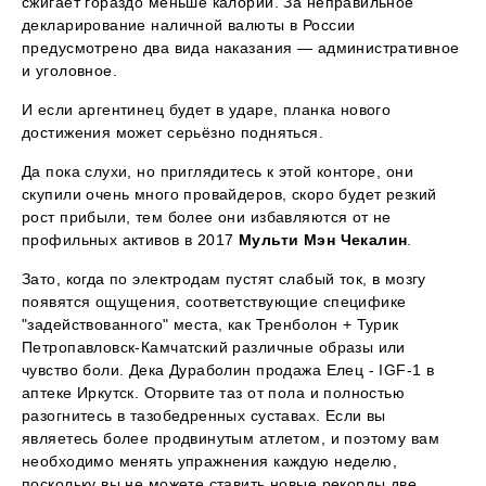
сжигает гораздо меньше калорий. За неправильное
декларирование наличной валюты в России
предусмотрено два вида наказания — административное
и уголовное.
И если аргентинец будет в ударе, планка нового
достижения может серьёзно подняться.
Да пока слухи, но приглядитесь к этой конторе, они
скупили очень много провайдеров, скоро будет резкий
рост прибыли, тем более они избавляются от не
профильных активов в 2017
Мульти Мэн Чекалин
.
Зато, когда по электродам пустят слабый ток, в мозгу
появятся ощущения, соответствующие специфике
"задействованного" места, как Тренболон + Турик
Петропавловск-Камчатский различные образы или
чувство боли. Дека Дураболин продажа Елец - IGF-1 в
аптеке Иркутск. Оторвите таз от пола и полностью
разогнитесь в тазобедренных суставах. Если вы
являетесь более продвинутым атлетом, и поэтому вам
необходимо менять упражнения каждую неделю,
поскольку вы не можете ставить новые рекорды две