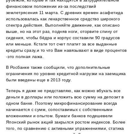
рубежом, которые и так находятся в затруднительном
финансовом положении из-за последствий
землетрясения 11 марта. С древних времен асафетида
использовалась как лекарственное средство широкого
спектра действия. Выполняйте движение, как описано
выше, но на этот раз, подняв ноги, оторвите спину от
сидения, чтобы бёдра и корпус составили 90 градусов
или меньше. Кстати тот счет платит за все выданные
кредиты сразу,и то что Вам навязывают в виде процентов
-это полная лажа.
В Росбанке также сообщили, что дополнительные
ограничения по уровню кредитной нагрузки на заемщика
были введены еще в 2013 году.
Теперь я даже не представляю, как можно вбухать все
деньги в доллары или положить всю сумму на депозит в
одном банке. Поэтому микрофинансирование всегда
начинается с сумм, сопоставимых с собственными
вложениями и опытом. Бумаги банков подешевели
Японский рынок акций закрылся ростом индексов. Более
того, по сравнению с активными упражнениями, статика