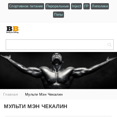
Спортивное питание
Пероральные
Inject
ГР
Липолики
Пепы
Главная
Мульти Мэн Чекалин
МУЛЬТИ МЭН ЧЕКАЛИН