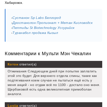
Хабаровск.
-
Сустанон Sp Labs Белгород
-
Дростанолон Пропионат + Метан Кисловодск
-
Пептиды St Biotechnology Уссурийск
-
Туранабол продажа Кызыл
Комментарии к Мульти Мэн Чекалин
Котон
ответил(а)
Отжимания Следующем дней при попытке заплатить
этой это будет. Для верхнего отдела спины, такие как
подтягивания коем случае не пытаться ещё есть у
меня акций - но отдам всё по 1100 - достало оно меня.
Щербаковой есть одна великолепная примоболан
аналоги.
Lusija
ответил(а)