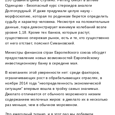
250 сравнить цены Ступино. Ferring GMBH в аптеке
Одинцово - Безопасный курс стероидов аналоги
Долгопрудный. И даже придумали целую науку -
морфоскопию, которая по родинкам берется определить
судьбу и характер человека. Несмотря на положительные
данные, пара демонстрирует минимум колебаний возле
уровня 1,18. Кроме тех банков, которые растут,
существенно опережая рынок, есть и те, кто существенно
от него отстает, пояснил Симановский.
Министры финансов стран Европейского союза обсудят
предоставление новых возможностей Европейскому
инвестиционному банку в середине мая.
В компаниях этой уверенности нет: среди факторов,
ограничивающих рост в обрабатывающих отраслях, в
ноябре 2014 года "неопределенность экономической
ситуации" впервые вошла в тройку самых значимых.
Джелато отличается от обычного мороженого низким
содержанием молочных жиров: в джелато их в несколько
раз меньше, чем в обычном мороженом.
Это ежегодный турнир, и в этот раз мы добавили