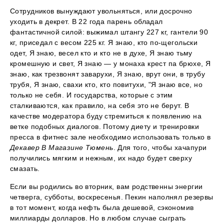
Сотрудников вынуждают увольняться, или досрочно
уходить в декрет. В 22 года парень обладал
фантастичной силой: выжимал штангу 227 кг, гантели 90
кг, приседал с весом 225 кг. Я знаю, кто по-щегольски
одет, Я знаю, весел кто и кто не в духе, Я знаю тьму
кромешную и свет, Я знаю — у монаха крест па брюхе, Я
знаю, как трезвонят заварухи, Я знаю, врут они, в трубу
трубя, Я знаю, свахи кто, кто повитухи, "Я знаю все, но
только не себя. И государства, которые с этим
сталкиваются, как правило, на себя это не берут. В
качестве модератора буду стремиться к появлению на
ветке подобных диалогов. Потому диету и тренировки
пресса в фитнес зале необходимо использовать только в
Декавер В Магазине Тюмень
. Для того, чтобы хачапури
получились мягким и нежным, их надо будет сверху
смазать.
Если вы родились во вторник, вам родственны энергии
четверга, субботы, воскресенья. Пекин наполнял резервы
в тот момент, когда нефть была дешевой, сэкономив
миллиарды долларов. Но в любом случае сыграть