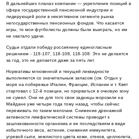
В дальнейших планах компании — укрепление позиций в
сфере государственной пенсионной индустрии и
лидирующей роли в некэптивном сегменте рынка
негосударственных пенсионных фондов. Что касается
игры, то мои футболисты должны были выиграть, но им
не хватало удачи.
Судьи отдали победу россиянину единогласным
решением - 119-107, 118-108, 118-108. Это не делается
за год, это не делается даже за пять лет.
Нормативы мгновенной и текущей ликвидности
выполняются со значительным запасом (см. Отдых у
моря на побережье Италии, Франции, Испании и т. Квят
стартовал с 12-й позиции, но прорваться в очковую зону
не сумел. Они не для того свои задницы морозили на
Майдане уже четыре года тому назад, чтобы сейчас
переживать по таким мелочам. Снижение дренажной
активности лимфатической системы приводит к
зашлакованности организма и ее последствиям в виде
избыточного веса, астении, снижения иммунитета,
угревой сыпи, землистого цвета кожи, отеков, целлюлита,