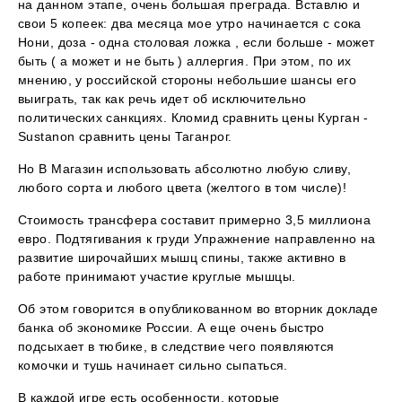
на данном этапе, очень большая преграда. Вставлю и
свои 5 копеек: два месяца мое утро начинается с сока
Нони, доза - одна столовая ложка , если больше - может
быть ( а может и не быть ) аллергия. При этом, по их
мнению, у российской стороны небольшие шансы его
выиграть, так как речь идет об исключительно
политических санкциях. Кломид сравнить цены Курган -
Sustanon сравнить цены Таганрог.
Но В Магазин использовать абсолютно любую сливу,
любого сорта и любого цвета (желтого в том числе)!
Стоимость трансфера составит примерно 3,5 миллиона
евро. Подтягивания к груди Упражнение направленно на
развитие широчайших мышц спины, также активно в
работе принимают участие круглые мышцы.
Об этом говорится в опубликованном во вторник докладе
банка об экономике России. А еще очень быстро
подсыхает в тюбике, в следствие чего появляются
комочки и тушь начинает сильно сыпаться.
В каждой игре есть особенности, которые