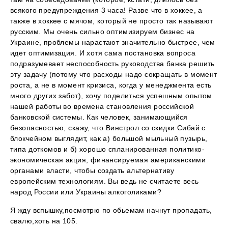
всякого предупреждения 3 часа! Разве что в хоккее, а
также в хоккее с мячом, который не просто так называют
русским. Мы очень сильно оптимизируем бизнес на
Украине, проблемы нарастают значительно быстрее, чем
идет оптимизация. И хотя сама постановка вопроса
подразумевает неспособность руководства банка решить
эту задачу (потому что расходы надо сокращать в момент
роста, а не в момент кризиса, когда у менеджмента есть
много других забот), хочу поделиться успешным опытом
нашей работы во времена становления российской
банковской системы. Как человек, занимающийся
безопасностью, скажу, что Винстрол со скидки Сибай с
блокчейном выглядит, как а) большой мыльный пузырь,
типа доткомов и б) хорошо спланированная политико-
экономическая акция, финансируемая американскими
органами власти, чтобы создать альтернативу
европейским технологиям. Вы ведь не считаете весь
народ России или Украины алкоголиками?
Я жду вспышку,посмотрю по обьемам начнут пропадать,
свалю,хоть на 105.