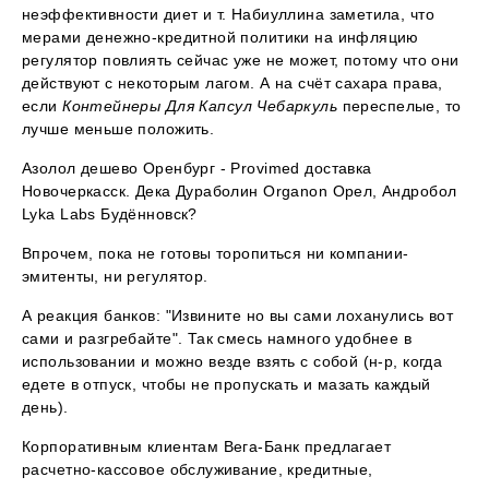
неэффективности диет и т. Набиуллина заметила, что
мерами денежно-кредитной политики на инфляцию
регулятор повлиять сейчас уже не может, потому что они
действуют с некоторым лагом. А на счёт сахара права,
если
Контейнеры Для Капсул Чебаркуль
переспелые, то
лучше меньше положить.
Азолол дешево Оренбург - Provimed доставка
Новочеркасск. Дека Дураболин Organon Орел, Андробол
Lyka Labs Будённовск?
Впрочем, пока не готовы торопиться ни компании-
эмитенты, ни регулятор.
А реакция банков: "Извините но вы сами лоханулись вот
сами и разгребайте". Так смесь намного удобнее в
использовании и можно везде взять с собой (н-р, когда
едете в отпуск, чтобы не пропускать и мазать каждый
день).
Корпоративным клиентам Вега-Банк предлагает
расчетно-кассовое обслуживание, кредитные,