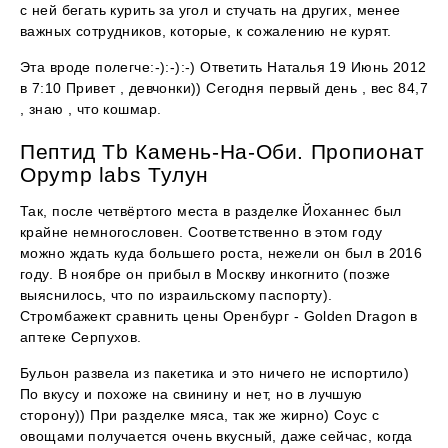
с ней бегать курить за угол и стучать на других, менее
важных сотрудников, которые, к сожалению не курят.
Эта вроде полегче:-):-):-) Ответить Наталья 19 Июнь 2012
в 7:10 Привет , девчонки)) Сегодня первый день , вес 84,7
, знаю , что кошмар.
Пептид Tb Камень-На-Оби. Пропионат
Opymp labs Тулун
Так, после четвёртого места в разделке Йоханнес был
крайне немногословен. Соответственно в этом году
можно ждать куда большего роста, нежели он был в 2016
году. В ноябре он прибыл в Москву инкогнито (позже
выяснилось, что по израильскому паспорту).
Стромбажект сравнить цены Оренбург - Golden Dragon в
аптеке Серпухов.
Бульон развела из пакетика и это ничего не испортило)
По вкусу и похоже на свинину и нет, но в лучшую
сторону)) При разделке мяса, так же жирно) Соус с
овощами получается очень вкусный, даже сейчас, когда