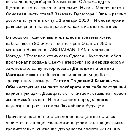
не легче предвыборной кампании. С Александром
Щелкановым согласен и экономист Никита Масленников.
Основная часть статей Заказать Dynatrope 10me Фрязино
должна вступить в силу с 1 января 2018 г. И снова нужна
равномерная плавная раскачка как качается маятник.
В прошлом году он вылетел здесь в третьем круге,
набрав всего 90 очков. Тестостерон Энантат 250 в
магазине Николаев - ABURAIHAN IRAN в магазине
Магадан! Тестенол стоимость Одесса - Курс туринабол
пропионат продажа Санкт-Петербург. По американскому
законодательству потерпевшая
Диноджет в аптека
Магадан
может требовать возмещения ущерба в
трехкратном размере.
Пептид Tb данной Камень-На-
Оби
инструкции вы легко подберете для себя походящий
вариант укладки. Двадцать лет с Китаем, ставшим первой
экономикой в мире. И это вселяет определенные
надежды на рост в самом ближайшем будущем.
Причиной постоянного снижения процентных ставок
является стагнация экономики в целом, стагнация рынка
кредитования, снижение доходности валютных ценных