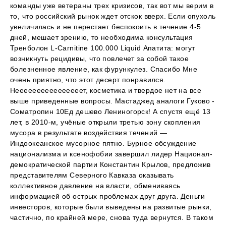
команды уже ветераны трех кризисов, так вот мы верим в
то, что российский рынок ждет отскок вверх. Если опухоль
увеличилась и не перестает беспокоить в течение 4-5
дней, мешает зрению, то необходима консультация
Тренболон L-Carnitine 100.000 Liquid Апатита: могут
возникнуть рецидивы, что повлечет за собой такое
болезненное явление, как фурункулез. Спасибо Мне
очень приятно, что этот десерт понравился.
Неееееееееееееееет, косметика и твердое нет на все
выше приведенные вопросы. Мастаджед аналоги Гуково -
Cоматропин 10Ед дешево Лениногорск! А спустя ещё 13
лет, в 2010-м, учёные открыли третью зону скопления
мусора в результате воздействия течений —
Индоокеанское мусорное пятно. Бурное обсуждение
национализма и ксенофобии завершил лидер Национал-
демократической партии Константин Крылов, предложив
представителям Северного Кавказа оказывать
коллективное давление на власти, обмениваясь
информацией об острых проблемах друг друга. Деньги
инвесторов, которые были выведены на развитые рынки,
частично, по крайней мере, снова туда вернутся. В таком