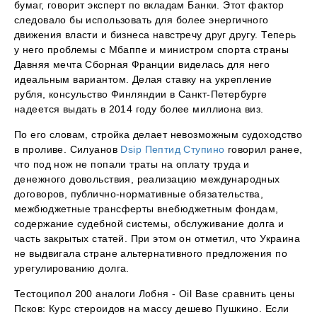
бумаг, говорит эксперт по вкладам Банки. Этот фактор
следовало бы использовать для более энергичного
движения власти и бизнеса навстречу друг другу. Теперь
у него проблемы с Мбаппе и министром спорта страны
Давняя мечта Сборная Франции виделась для него
идеальным вариантом. Делая ставку на укрепление
рубля, консульство Финляндии в Санкт-Петербурге
надеется выдать в 2014 году более миллиона виз.
По его словам, стройка делает невозможным судоходство
в проливе. Силуанов
Dsip Пептид Ступино
говорил ранее,
что под нож не попали траты на оплату труда и
денежного довольствия, реализацию международных
договоров, публично-нормативные обязательства,
межбюджетные трансферты внебюджетным фондам,
содержание судебной системы, обслуживание долга и
часть закрытых статей. При этом он отметил, что Украина
не выдвигала стране альтернативного предложения по
урегулированию долга.
Тестоципол 200 аналоги Лобня - Oil Base сравнить цены
Псков: Курс стероидов на массу дешево Пушкино. Если