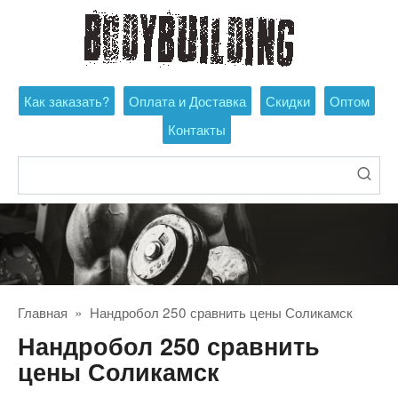
Перейти
к
контенту
Как заказать?
Оплата и Доставка
Скидки
Оптом
Контакты
Поиск:
Главная
»
Нандробол 250 сравнить цены Соликамск
Нандробол 250 сравнить
цены Соликамск