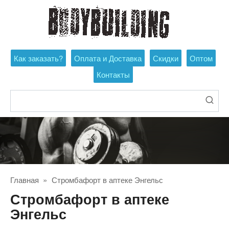
Перейти
к
контенту
Как заказать?
Оплата и Доставка
Скидки
Оптом
Контакты
Поиск:
Главная
»
Стромбафорт в аптеке Энгельс
Стромбафорт в аптеке
Энгельс