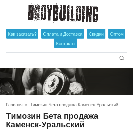
Перейти
к
контенту
Как заказать?
Оплата и Доставка
Скидки
Оптом
Контакты
Поиск:
Главная
»
Tимозин Бета продажа Каменск-Уральский
Tимозин Бета продажа
Каменск-Уральский