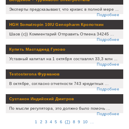
Эксперты предсказывают, что кризис в полной мере ...
Подробнее
HGH Somatropin 10IU Genopharm Кропоткин
Шаов (с)) Комментарий Отправить Отмена 34245 ...
Подробнее
Купить Мастаджед Гуково
Уставный капитал на 1 октября составлял 33,3 млн ...
Подробнее
Testosterona Фурманов
В октябре, согласно отчетности 743 кредитных ...
Подробнее
Сустанон Индийский Дмитров
По мысли регулятора, это должно было помочь ...
Подробнее
1
2
3
4
5
6
(
7
)
8
9
10
...